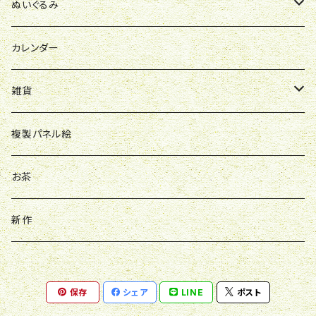
ポロシャツ
ぬいぐるみ
スウェット
お洋服
カレンダー
雑貨
バッグ
複製パネル絵
バッチ
お茶
アクスタ
新作
キーホルダー
保存
シェア
LINE
ポスト