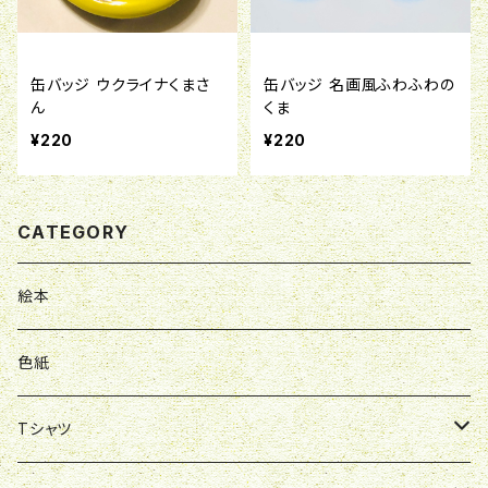
缶バッジ ウクライナくまさ
缶バッジ 名画風ふわふわの
ん
くま
¥220
¥220
CATEGORY
絵本
色紙
Tシャツ