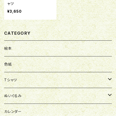
ャツ
¥3,650
CATEGORY
絵本
色紙
Tシャツ
ポロシャツ
ぬいぐるみ
スウェット
お洋服
カレンダー