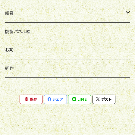
雑貨
バッグ
複製パネル絵
バッチ
お茶
アクスタ
新作
キーホルダー
保存
シェア
LINE
ポスト