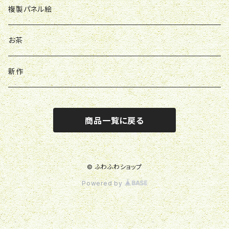
バッグ
複製パネル絵
バッチ
お茶
アクスタ
新作
キーホルダー
商品一覧に戻る
© ふわふわショップ
Powered by