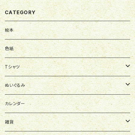
CATEGORY
絵本
色紙
Tシャツ
ポロシャツ
ぬいぐるみ
スウェット
お洋服
カレンダー
雑貨