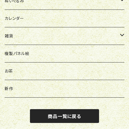
ポロシャツ
ぬいぐるみ
スウェット
お洋服
カレンダー
雑貨
バッグ
複製パネル絵
バッチ
お茶
アクスタ
新作
キーホルダー
商品一覧に戻る