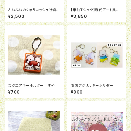
ふわふわのくまサコッシュ牡蠣
【半袖Tシャツ】現代アート風ふ
黒
わふわのくま オリーブ
¥2,500
¥3,850
スクエアキーホルダー すやす
両面アクリルキーホルダー
や
¥700
¥900