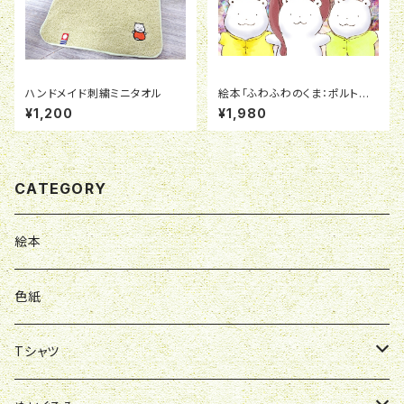
ハンドメイド刺繍ミニタオル
絵本「ふわふわのくま：ポルトガ
ル」
¥1,200
¥1,980
CATEGORY
絵本
色紙
Tシャツ