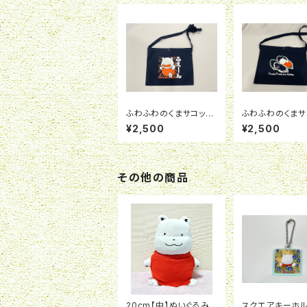
ふわふわのくまサコッシ
ふわふわのくまサ
ュ ふえーん 黒
ュ牡蠣 黒
¥2,500
¥2,500
その他の商品
20cm【中】ぬいぐるみ
スクエアキーホ