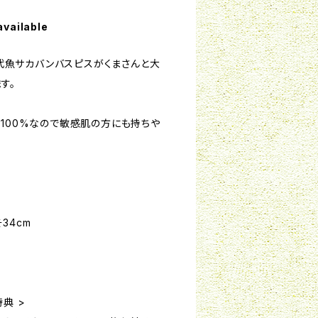
available
た古代魚サカバンバスピスがくまさんと大
す。
ン100%なので敏感肌の方にも持ちや
4cm
ン
典 >