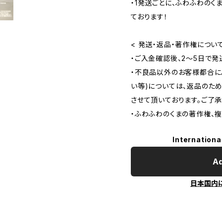
・1発送ごとに、ふわふわのく
ております！
< 発送・返品・著作権について
・ご入金確認後、2～5日で発
・不良品以外のお客様都合に
い等)については、返品のた
させて頂いております。ご了承
・ふわふわのくまの著作権、
Internationa
Ad
日本国内