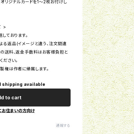
まオリジナルカードを1～2枚お付けし
 >
送しております。
よる返品(イメージと違う、注文間違
めの送料、返金手数料はお客様負担と
ください。
複製権は作者に帰属します。
l shipping available
d to cart
にお住まいの方向け
通報する