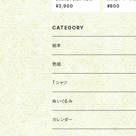
ー 朝顔
¥3,900
¥800
CATEGORY
絵本
色紙
Tシャツ
ポロシャツ
ぬいぐるみ
スウェット
お洋服
カレンダー