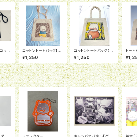
コッシ
コットントートバッグ【ウ
コットントートバッグ【ふ
トート
クライナ】
えーん】
¥1,250
¥1,250
¥1,2
ルダ
リフレクター
キャンバスパネル「ゲル
絵本「