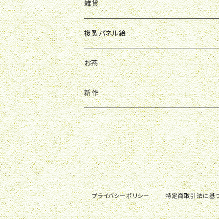
雑貨
バッグ
複製パネル絵
バッチ
お茶
アクスタ
新作
キーホルダー
プライバシーポリシー
特定商取引法に基