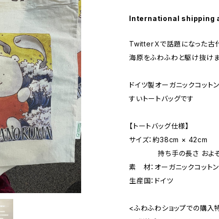
International shipping 
TwitterＸで話題になっ
海原をふわふわと駆け抜けま
ドイツ製オーガニックコット
すいトートバッグです
【トートバッグ仕様】
サイズ：約38cm × 42cm
持ち手の長さ およそ3
素 材：オーガニックコット
生産国：ドイツ
<ふわふわショップでの購入特