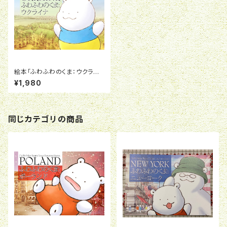
絵本「ふわふわのくま：ウクライ
ナ」
¥1,980
同じカテゴリの商品