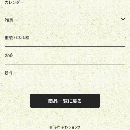
スウェット
お洋服
カレンダー
雑貨
バッグ
複製パネル絵
バッチ
お茶
アクスタ
新作
キーホルダー
商品一覧に戻る
© ふわふわショップ