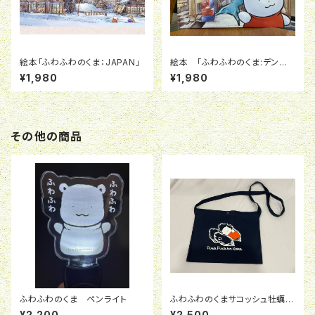
絵本「ふわふわのくま：JAPAN」
絵本 「ふわふわのくま:デンマ
ーク」
¥1,980
¥1,980
その他の商品
ふわふわのくま ペンライト
ふわふわのくまサコッシュ牡蠣
黒
¥2,200
¥2,500